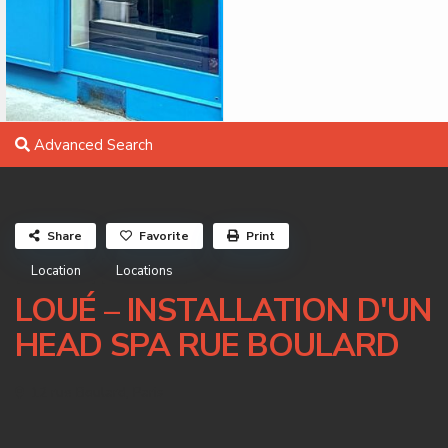
Advanced Search
Share
Favorite
Print
Location
Locations
LOUÉ – INSTALLATION D'UN
HEAD SPA RUE BOULARD
12 rue Boulard,
Paris