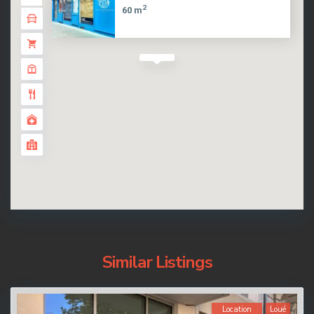
2
60 m
Similar Listings
Location
Loué