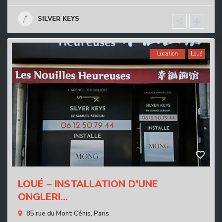
SILVER KEYS
Location
Loué
LOUÉ – INSTALLATION D'UNE
ONGLERI...
85 rue du Mont Cénis,
Paris