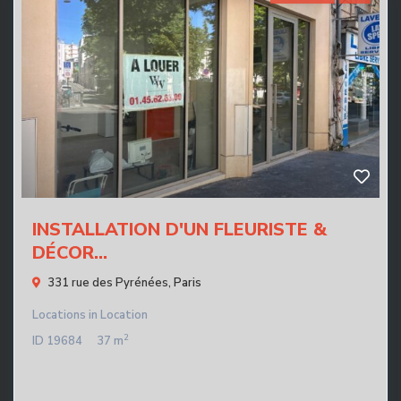
INSTALLATION D'UN FLEURISTE &
DÉCOR...
331 rue des Pyrénées,
Paris
Locations
in
Location
2
ID
19684
37 m