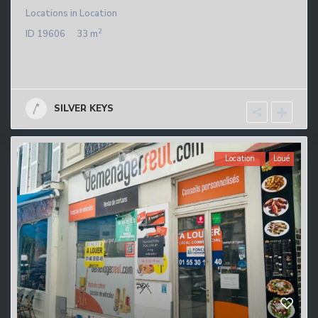
Locations
in
Location
2
ID
19606
33 m
SILVER KEYS
Location
Loué