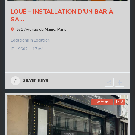
LOUÉ – INSTALLATION D'UN BAR À
SA...
161 Avenue du Maine,
Paris
Locations
in
Location
2
ID
19602
17 m
SILVER KEYS
Location
Loué