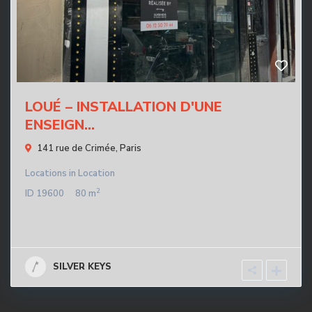
LOUÉ – INSTALLATION D'UNE
ENSEIGN...
141 rue de Crimée,
Paris
Locations
in
Location
2
ID
19600
80 m
SILVER KEYS