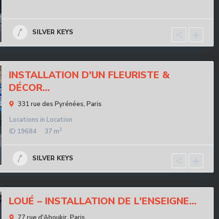
SILVER KEYS
INSTALLATION D'UN FLEURISTE &
DÉCOR...
331 rue des Pyrénées,
Paris
Locations
in
Location
2
ID
19684
37 m
SILVER KEYS
LOUÉ – INSTALLATION DE L'ENSEIGNE...
77 rue d'Aboukir,
Paris