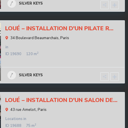
SILVER KEYS
LOUÉ – INSTALLATION D'UN PILATE R...
34 Boulevard Beaumarchais,
Paris
in
2
ID
19690
120 m
SILVER KEYS
LOUÉ – INSTALLATION D'UN SALON DE...
43 rue Amelot,
Paris
Locations
in
2
ID
19688
75 m