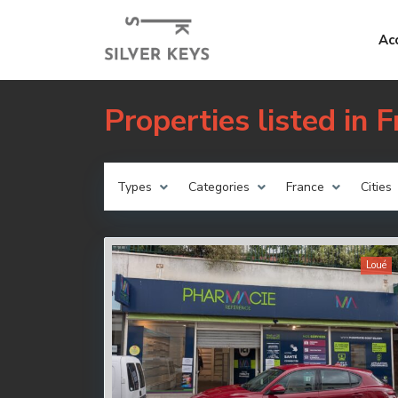
Ac
Properties listed in 
Types
Categories
France
Cities
Loué