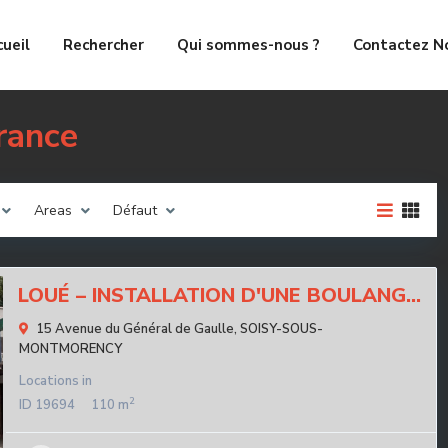
cueil
Rechercher
Qui sommes-nous ?
Contactez N
France
Areas
Défaut
LOUÉ – INSTALLATION D'UNE BOULANG...
15 Avenue du Général de Gaulle,
SOISY-SOUS-
MONTMORENCY
Locations
in
2
ID
19694
110 m