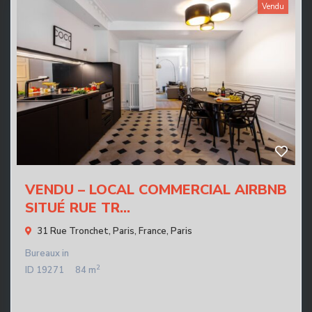
Vendu
VENDU – LOCAL COMMERCIAL AIRBNB
SITUÉ RUE TR...
31 Rue Tronchet, Paris, France,
Paris
Bureaux
in
2
ID
19271
84 m