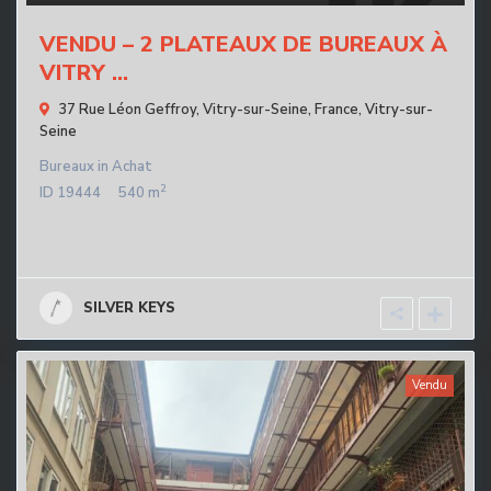
VENDU – 2 PLATEAUX DE BUREAUX À
VITRY ...
37 Rue Léon Geffroy, Vitry-sur-Seine, France,
Vitry-sur-
Seine
Bureaux
in
Achat
2
ID
19444
540 m
SILVER KEYS
Vendu