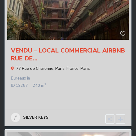
VENDU – LOCAL COMMERCIAL AIRBNB
RUE DE...
77 Rue de Charonne, Paris, France,
Paris
Bureaux
in
2
ID
19287
240 m
SILVER KEYS