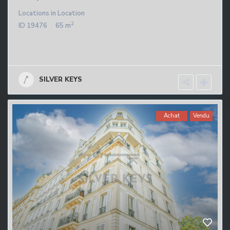
Locations
in
Location
2
ID
19476
65 m
SILVER KEYS
Achat
Vendu