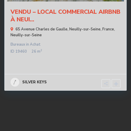
VENDU – LOCAL COMMERCIAL AIRBNB
À NEUI...
65 Avenue Charles de Gaulle, Neuilly-sur-Seine, France,
Neuilly-sur-Seine
Bureaux
in
Achat
2
ID
19460
26 m
SILVER KEYS